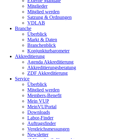
Externe Mandate
Mitglieder
Mitglied werden
Satzung & Ordnungen
VDLAB
Branche
Überblick
Markt & Daten
Branchenblick
Konjunkturbarometer
Akkreditierung
Agenda Akkreditierung
Akkreditierungsberatung
ZDF Akkreditierung
Service
Überblick
Mitglied werden
Members-Benefit
Mein VUP
MeinVUPortal
Downloads
Labor-Finder
Auftragsfinder
Vergleichsmessungen
Newsletter