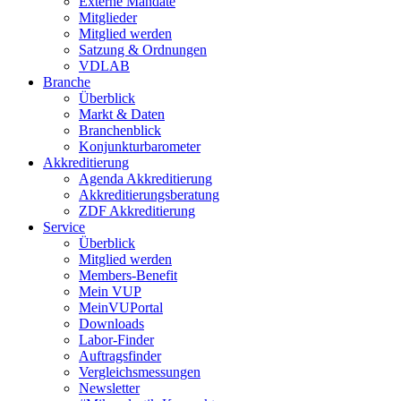
Externe Mandate
Mitglieder
Mitglied werden
Satzung & Ordnungen
VDLAB
Branche
Überblick
Markt & Daten
Branchenblick
Konjunkturbarometer
Akkreditierung
Agenda Akkreditierung
Akkreditierungsberatung
ZDF Akkreditierung
Service
Überblick
Mitglied werden
Members-Benefit
Mein VUP
MeinVUPortal
Downloads
Labor-Finder
Auftragsfinder
Vergleichsmessungen
Newsletter