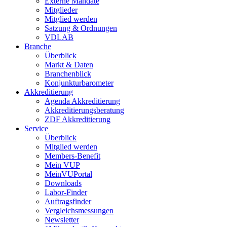
Externe Mandate
Mitglieder
Mitglied werden
Satzung & Ordnungen
VDLAB
Branche
Überblick
Markt & Daten
Branchenblick
Konjunkturbarometer
Akkreditierung
Agenda Akkreditierung
Akkreditierungsberatung
ZDF Akkreditierung
Service
Überblick
Mitglied werden
Members-Benefit
Mein VUP
MeinVUPortal
Downloads
Labor-Finder
Auftragsfinder
Vergleichsmessungen
Newsletter