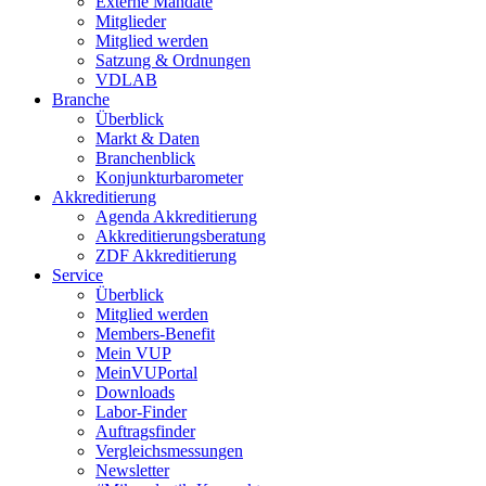
Externe Mandate
Mitglieder
Mitglied werden
Satzung & Ordnungen
VDLAB
Branche
Überblick
Markt & Daten
Branchenblick
Konjunkturbarometer
Akkreditierung
Agenda Akkreditierung
Akkreditierungsberatung
ZDF Akkreditierung
Service
Überblick
Mitglied werden
Members-Benefit
Mein VUP
MeinVUPortal
Downloads
Labor-Finder
Auftragsfinder
Vergleichsmessungen
Newsletter