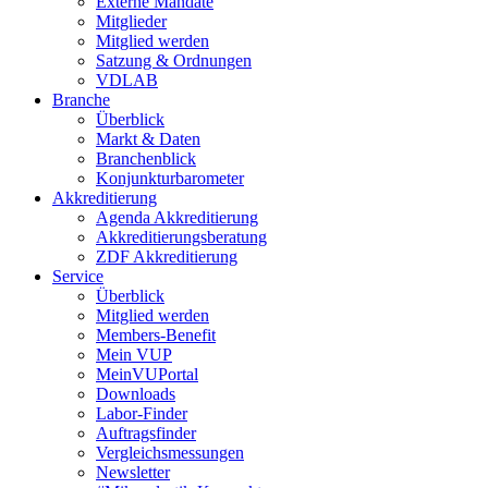
Externe Mandate
Mitglieder
Mitglied werden
Satzung & Ordnungen
VDLAB
Branche
Überblick
Markt & Daten
Branchenblick
Konjunkturbarometer
Akkreditierung
Agenda Akkreditierung
Akkreditierungsberatung
ZDF Akkreditierung
Service
Überblick
Mitglied werden
Members-Benefit
Mein VUP
MeinVUPortal
Downloads
Labor-Finder
Auftragsfinder
Vergleichsmessungen
Newsletter