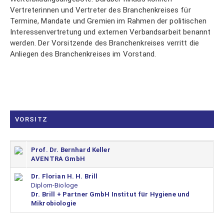
über
Vertreterinnen und Vertreter des Branchenkreises für
Ihre
Termine, Mandate und Gremien im Rahmen der politischen
Vorteile
Interessenvertretung und externen Verbandsarbeit benannt
als
werden. Der Vorsitzende des Branchenkreises verritt die
Mitglied
Anliegen des Branchenkreises im Vorstand.
im
VUP.
VORSITZ
LOGIN
Prof. Dr. Bernhard Keller
AVENTRA GmbH
Dr. Florian H. H. Brill
Mitglied
Diplom-Biologe
werden
Dr. Brill + Partner GmbH Institut für Hygiene und
Passwort
Mikrobiologie
vergessen