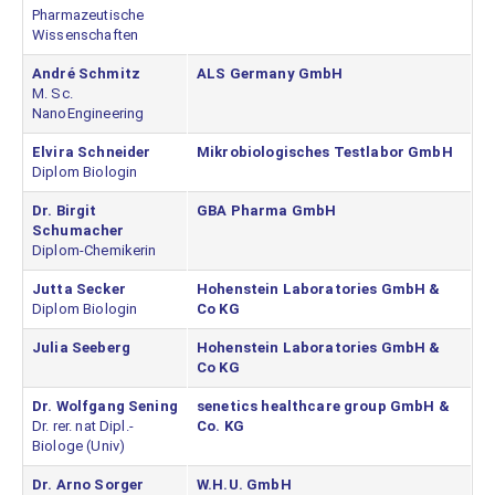
Pharmazeutische
Wissenschaften
André Schmitz
ALS Germany GmbH
M. Sc.
NanoEngineering
Elvira Schneider
Mikrobiologisches Testlabor GmbH
Diplom Biologin
Dr. Birgit
GBA Pharma GmbH
Schumacher
Diplom-Chemikerin
Jutta Secker
Hohenstein Laboratories GmbH &
Diplom Biologin
Co KG
Julia Seeberg
Hohenstein Laboratories GmbH &
Co KG
Dr. Wolfgang Sening
senetics healthcare group GmbH &
Dr. rer. nat Dipl.-
Co. KG
Biologe (Univ)
Dr. Arno Sorger
W.H.U. GmbH