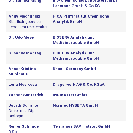
Dr. Samuel Mang
Bio-Chemisches Laboratorium Dr.
Lehmann GmbH & Co KG
Andy Mechlinski
PiCA Prüfinstitut Chemische
Staatlich geprüfter
Analytik GmbH
Lebensmittelchemiker
Dr. Udo Meyer
BIOSERV Analytik und
Medizinprodukte GmbH
Susanne Montag
BIOSERV Analytik und
Medizinprodukte GmbH
Anna-Kristina
Knoell Germany GmbH
Mühlhaus
Lena Novikova
Drägerwerk AG & Co. KGaA
Yashar Sarkardeh
INDIKATOR GmbH
Judith Scharte
Normec HYBETA GmbH
Dr. rer. nat., Dipl.
Biologin
Reiner Schmider
Tentamus BAV Institut GmbH
B.Sc.