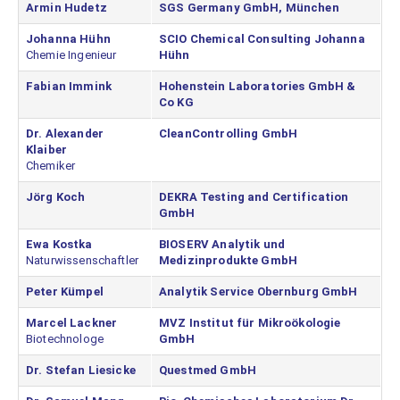
Armin Hudetz
SGS Germany GmbH, München
Johanna Hühn
SCIO Chemical Consulting Johanna
Chemie Ingenieur
Hühn
Fabian Immink
Hohenstein Laboratories GmbH &
Co KG
Dr. Alexander
CleanControlling GmbH
Klaiber
Chemiker
Jörg Koch
DEKRA Testing and Certification
GmbH
Ewa Kostka
BIOSERV Analytik und
Naturwissenschaftler
Medizinprodukte GmbH
Peter Kümpel
Analytik Service Obernburg GmbH
Marcel Lackner
MVZ Institut für Mikroökologie
Biotechnologe
GmbH
Dr. Stefan Liesicke
Questmed GmbH