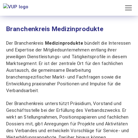
TOG
×
NAV
Branchenkreis Medizinprodukte
Mitgliederbereich
Der Branchenkreis
Medizinprodukte
bündelt die Interessen
und Expertise der Mitgliedsunternehmen entlang ihrer
Dieser
jeweiligen Dienstleistungs- und Tätigkeitsprofile in diesem
Bereich
Marktsegment. Er ist der zentrale Ort für den fachlichen
ist
Austausch, die gemeinsame Bearbeitung
unseren
branchenspezifischer Markt- und Fachfragen sowie die
Mitgliedern
Entwicklung praxisnaher Positionen und Impulse für die
vorbehalten.
Verbandsarbeit.
Noch
kein
Der Branchenkreis unterstützt Präsidium, Vorstand und
Mitglied?
Geschäftsstelle bei der Erfüllung des Verbandszwecks. Er
Erfahren
wirkt an Stellungnahmen, Positionspapieren und fachlichen
Sie
Dossiers mit, gibt Anregungen für Projekte und Aktivitäten
hier
des Verbandes und entwickeln Vorschläge für Service- und
alles
Weiterbildungsangebote. Darüber hinaus können