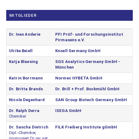
MITGLIEDER
Dr. Ines Anderie
PFI Prüf- und Forschungsinstitut
Pirmasens e.V.
Ulrike Beiell
Knoell Germany GmbH
Katja Blaesing
SGS Analytics Germany GmbH -
München
Katrin Borrmann
Normec HYBETA GmbH
Dr. Britta Brands
Dr. Brill + Prof. Bockmühl GmbH
Nicole Degenhard
SAN Group Biotech Germany GmbH
Dr. Ralph Derra
ISEGA GmbH
Chemiker
Dr. Sascha Dietrich
FILK Freiberg Institute gGmbH
Dipl.-Chemiker,
promoviert Dr. rer. nat.