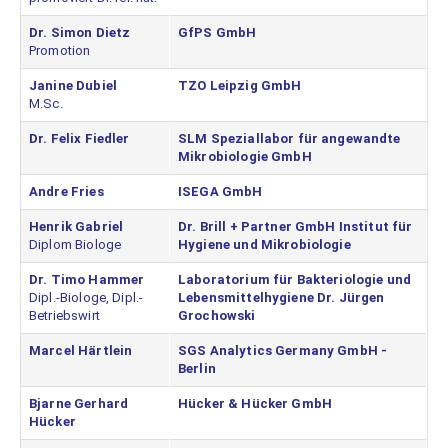
Dr. Simon Dietz
GfPS GmbH
Promotion
Janine Dubiel
TZO Leipzig GmbH
M.Sc.
Dr. Felix Fiedler
SLM Speziallabor für angewandte
Mikrobiologie GmbH
Andre Fries
ISEGA GmbH
Henrik Gabriel
Dr. Brill + Partner GmbH Institut für
Diplom Biologe
Hygiene und Mikrobiologie
Dr. Timo Hammer
Laboratorium für Bakteriologie und
Dipl.-Biologe, Dipl.-
Lebensmittelhygiene Dr. Jürgen
Betriebswirt
Grochowski
Marcel Härtlein
SGS Analytics Germany GmbH -
Berlin
Bjarne Gerhard
Hücker & Hücker GmbH
Hücker