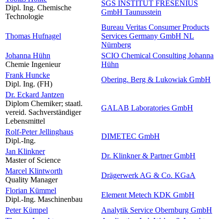
SGS INSTITUT FRESENIUS
Dipl. Ing. Chemische
GmbH Taunusstein
Technologie
Bureau Veritas Consumer Products
Thomas Hufnagel
Services Germany GmbH NL
Nürnberg
Johanna Hühn
SCIO Chemical Consulting Johanna
Chemie Ingenieur
Hühn
Frank Huncke
Obering. Berg & Lukowiak GmbH
Dipl. Ing. (FH)
Dr. Eckard Jantzen
Diplom Chemiker; staatl.
GALAB Laboratories GmbH
vereid. Sachverständiger
Lebensmittel
Rolf-Peter Jellinghaus
DIMETEC GmbH
Dipl.-Ing.
Jan Klinkner
Dr. Klinkner & Partner GmbH
Master of Science
Marcel Klintworth
Drägerwerk AG & Co. KGaA
Quality Manager
Florian Kümmel
Element Metech KDK GmbH
Dipl.-Ing. Maschinenbau
Peter Kümpel
Analytik Service Obernburg GmbH