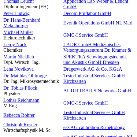
Thomas Leucht
Application Lab Weber & Leucht
Diplom Ingenieur (FH)
GmbH
Peter Ludwig
Decom Prüflabor GmbH
Dr. Hans-Bernhard
Evonik Operations GmbH NL Marl
Mekelburger
Michael Müller
GMC-I Service GmbH
Elektrotechniker
Leroy Nack
LADR GmbH Medizinisches
Chemiker
Versorgungszentrum Dr. Kramer &
Martin Nicklich
SPEKTRA Schwingungstechnik
Dipl.-Wirtsch.-Ing.
und Akustik GmbH Dresden
Lena Novikova
Drägerwerk AG & Co. KGaA
Dr. Matthias Ohlrogge
Testo Industrial Services GmbH
Dr.-Ing. Mikrosystemtechnik
Kirchzarten
Dr. Tobias Pflock
AUDITTRAILS Networks GmbH
Physiker
Lothar Reichmann
GMC-I Service GmbH
M.Eng.
Testo Industrial Services GmbH
Rebecca Rohrer
Kirchzarten
Christoph Rosner
esz AG calibration & metrology
Wirtschaftsphysik M. Sc.
esz AG calibration & metrology, NL