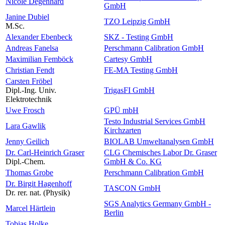
Nicole Degenhard
GmbH
Janine Dubiel
TZO Leipzig GmbH
M.Sc.
Alexander Ebenbeck
SKZ - Testing GmbH
Andreas Fanelsa
Perschmann Calibration GmbH
Maximilian Femböck
Cartesy GmbH
Christian Fendt
FE-MA Testing GmbH
Carsten Fröbel
Dipl.-Ing. Univ.
TrigasFI GmbH
Elektrotechnik
Uwe Frosch
GPÜ mbH
Testo Industrial Services GmbH
Lara Gawlik
Kirchzarten
Jenny Geilich
BIOLAB Umweltanalysen GmbH
Dr. Carl-Heinrich Graser
CLG Chemisches Labor Dr. Graser
Dipl.-Chem.
GmbH & Co. KG
Thomas Grobe
Perschmann Calibration GmbH
Dr. Birgit Hagenhoff
TASCON GmbH
Dr. rer. nat. (Physik)
SGS Analytics Germany GmbH -
Marcel Härtlein
Berlin
Tobias Holke