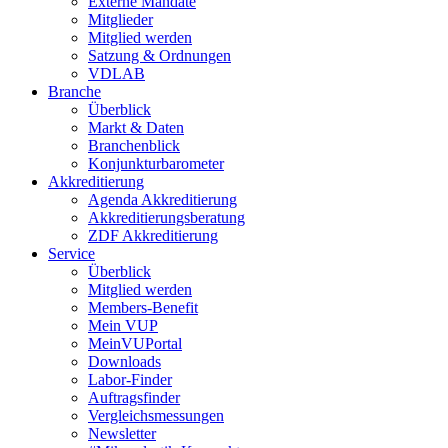
Externe Mandate
Mitglieder
Mitglied werden
Satzung & Ordnungen
VDLAB
Branche
Überblick
Markt & Daten
Branchenblick
Konjunkturbarometer
Akkreditierung
Agenda Akkreditierung
Akkreditierungsberatung
ZDF Akkreditierung
Service
Überblick
Mitglied werden
Members-Benefit
Mein VUP
MeinVUPortal
Downloads
Labor-Finder
Auftragsfinder
Vergleichsmessungen
Newsletter