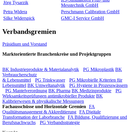
Jörg Tysarzik
Messtechnik GmbH
Petra Widera
Perschmann Calibration GmbH
Silke Widerspick
GMC-I Service GmbH
Verbandsgremien
Präsidium und Vorstand
Marktorientierte Branchenkreise und Projektgruppen
BK Industrieprodukte & Materialanalytik
PG Mikroplastik
BK
Verbraucherschutz
& Lebensmittel
PG Trinkwasser
PG Mikrobielle Kriterien für
Lebensmittel
BK Umweltanalytik
PG Hygiene in Prozesswässern
PG Mantelverordnung
BK Pharma
BK Medizinprodukte
PG
Wirksamkeitsprüfungen antimikrobieller Produkte
BK
Kalibrierwesen & physikalische Messungen
Fachausschüsse und Horizontale Gremien
FA
Qualitätsmanagement & Akkreditierung
FA Digitale
Transformation der Laborbranche
FA Bildung, Qualifizierung und
Berufsnachwuchs
PG Verbandsstrategie