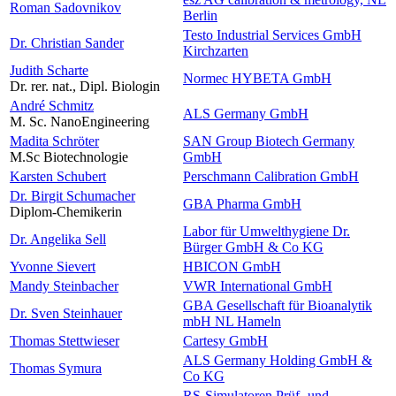
Roman Sadovnikov
Berlin
Testo Industrial Services GmbH
Dr. Christian Sander
Kirchzarten
Judith Scharte
Normec HYBETA GmbH
Dr. rer. nat., Dipl. Biologin
André Schmitz
ALS Germany GmbH
M. Sc. NanoEngineering
Madita Schröter
SAN Group Biotech Germany
M.Sc Biotechnologie
GmbH
Karsten Schubert
Perschmann Calibration GmbH
Dr. Birgit Schumacher
GBA Pharma GmbH
Diplom-Chemikerin
Labor für Umwelthygiene Dr.
Dr. Angelika Sell
Bürger GmbH & Co KG
Yvonne Sievert
HBICON GmbH
Mandy Steinbacher
VWR International GmbH
GBA Gesellschaft für Bioanalytik
Dr. Sven Steinhauer
mbH NL Hameln
Thomas Stettwieser
Cartesy GmbH
ALS Germany Holding GmbH &
Thomas Symura
Co KG
RS-Simulatoren Prüf- und