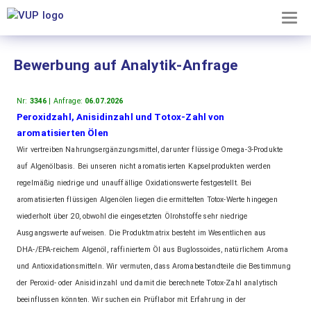
TOG
×
NAV
Bewerbung auf Analytik-Anfrage
Mitgliederbereich
Nr:
3346
| Anfrage:
06.07.2026
Peroxidzahl, Anisidinzahl und Totox-Zahl von
Dieser
aromatisierten Ölen
Bereich
Wir vertreiben Nahrungsergänzungsmittel, darunter flüssige Omega-3-Produkte
ist
auf Algenölbasis. Bei unseren nicht aromatisierten Kapselprodukten werden
unseren
Mitgliedern
regelmäßig niedrige und unauffällige Oxidationswerte festgestellt. Bei
vorbehalten.
aromatisierten flüssigen Algenölen liegen die ermittelten Totox-Werte hingegen
Noch
wiederholt über 20, obwohl die eingesetzten Ölrohstoffe sehr niedrige
kein
Ausgangswerte aufweisen. Die Produktmatrix besteht im Wesentlichen aus
Mitglied?
DHA-/EPA-reichem Algenöl, raffiniertem Öl aus Buglossoides, natürlichem Aroma
Erfahren
und Antioxidationsmitteln. Wir vermuten, dass Aromabestandteile die Bestimmung
Sie
der Peroxid- oder Anisidinzahl und damit die berechnete Totox-Zahl analytisch
hier
beeinflussen könnten. Wir suchen ein Prüflabor mit Erfahrung in der
alles