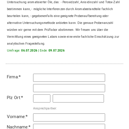
Untersuchung aromatisierter Öle, das: - Peroxidzahl, Anisidinzahl und Totox-Zahl
über
bestimmen kann, - mögliche Interferenzen durch Aromabestandteile fachlich
Ihre
beurteilen kann, - gegebenenfalls eine geeignete Probenaufbereitung oder
Vorteile
als
alternative Untersuchungsmethode anbieten kann. Die genaue Probenanzahl
Mitglied
würden wir gerne mit dem Prüflabor abstimmen. Wir freuen uns über die
im
Vermittlung eines geeigneten Labors sowie eine erste fachliche Einschätzung zur
VUP.
analytischen Fragestellung.
Umfrage:
06.07.2026
| Ende:
09.07.2026
Firma:
*
LOGIN
Plz Ort:
*
Mitglied
Ansprechpartner:
werden
Passwort
Vorname:
*
vergessen
Nachname:
*