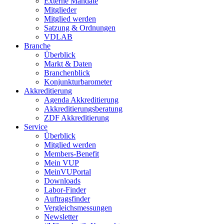
Externe Mandate
Mitglieder
Mitglied werden
Satzung & Ordnungen
VDLAB
Branche
Überblick
Markt & Daten
Branchenblick
Konjunkturbarometer
Akkreditierung
Agenda Akkreditierung
Akkreditierungsberatung
ZDF Akkreditierung
Service
Überblick
Mitglied werden
Members-Benefit
Mein VUP
MeinVUPortal
Downloads
Labor-Finder
Auftragsfinder
Vergleichsmessungen
Newsletter