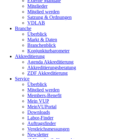
Externe Mandate
Mitglieder
Mitglied werden
Satzung & Ordnungen
VDLAB
Branche
Überblick
Markt & Daten
Branchenblick
Konjunkturbarometer
Akkreditierung
Agenda Akkreditierung
Akkreditierungsberatung
ZDF Akkreditierung
Service
Überblick
Mitglied werden
Members-Benefit
Mein VUP
MeinVUPortal
Downloads
Labor-Finder
Auftragsfinder
Vergleichsmessungen
Newsletter