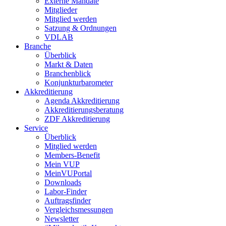
Externe Mandate
Mitglieder
Mitglied werden
Satzung & Ordnungen
VDLAB
Branche
Überblick
Markt & Daten
Branchenblick
Konjunkturbarometer
Akkreditierung
Agenda Akkreditierung
Akkreditierungsberatung
ZDF Akkreditierung
Service
Überblick
Mitglied werden
Members-Benefit
Mein VUP
MeinVUPortal
Downloads
Labor-Finder
Auftragsfinder
Vergleichsmessungen
Newsletter