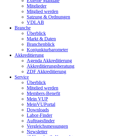
Externe Mandate
Mitglieder
Mitglied werden
Satzung & Ordnungen
VDLAB
Branche
Überblick
Markt & Daten
Branchenblick
Konjunkturbarometer
Akkreditierung
Agenda Akkreditierung
Akkreditierungsberatung
ZDF Akkreditierung
Service
Überblick
Mitglied werden
Members-Benefit
Mein VUP
MeinVUPortal
Downloads
Labor-Finder
Auftragsfinder
Vergleichsmessungen
Newsletter