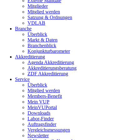
Externe Mandate
Mitglieder
Mitglied werden
Satzung & Ordnungen
VDLAB
Branche
Überblick
Markt & Daten
Branchenblick
Konjunkturbarometer
Akkreditierung
Agenda Akkreditierung
Akkreditierungsberatung
ZDF Akkreditierung
Service
Überblick
Mitglied werden
Members-Benefit
Mein VUP
MeinVUPortal
Downloads
Labor-Finder
Auftragsfinder
Vergleichsmessungen
Newsletter