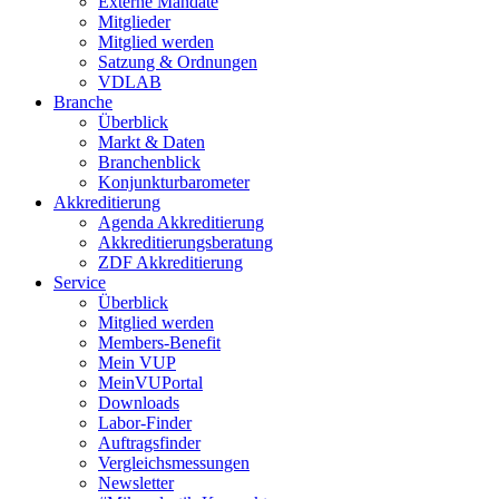
Externe Mandate
Mitglieder
Mitglied werden
Satzung & Ordnungen
VDLAB
Branche
Überblick
Markt & Daten
Branchenblick
Konjunkturbarometer
Akkreditierung
Agenda Akkreditierung
Akkreditierungsberatung
ZDF Akkreditierung
Service
Überblick
Mitglied werden
Members-Benefit
Mein VUP
MeinVUPortal
Downloads
Labor-Finder
Auftragsfinder
Vergleichsmessungen
Newsletter