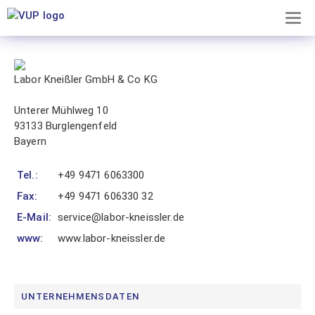
TOG
×
NAV
Labor Kneißler GmbH & Co KG
Mitgliederbereich
Unterer Mühlweg 10
Dieser
93133 Burglengenfeld
Bereich
Bayern
ist
unseren
Tel.:
+49 9471 6063300
Mitgliedern
Fax:
+49 9471 606330 32
vorbehalten.
Noch
E-Mail:
service@labor-kneissler.de
kein
www:
www.labor-kneissler.de
Mitglied?
Erfahren
Sie
hier
UNTERNEHMENSDATEN
alles