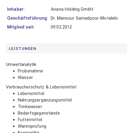
über
Inhaber:
Ariana Holding GmbH
Ihre
Vorteile
Geschäftsführung:
Dr. Mansour Samadpour-Motalebi
als
Mitglied seit:
09.02.2012
Mitglied
im
VUP.
LEISTUNGEN
Umweltanalytik
Probenahme
Wasser
LOGIN
Verbraucherschutz & Lebensmittel
Lebensmittel
Nahrungsergänzungsmittel
Trinkwasser
Mitglied
Bedarfsgegenstände
werden
Futtermittel
Passwort
Warenprüfung
vergessen
Kosmetika