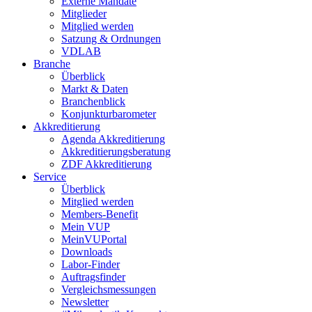
Externe Mandate
Mitglieder
Mitglied werden
Satzung & Ordnungen
VDLAB
Branche
Überblick
Markt & Daten
Branchenblick
Konjunkturbarometer
Akkreditierung
Agenda Akkreditierung
Akkreditierungsberatung
ZDF Akkreditierung
Service
Überblick
Mitglied werden
Members-Benefit
Mein VUP
MeinVUPortal
Downloads
Labor-Finder
Auftragsfinder
Vergleichsmessungen
Newsletter