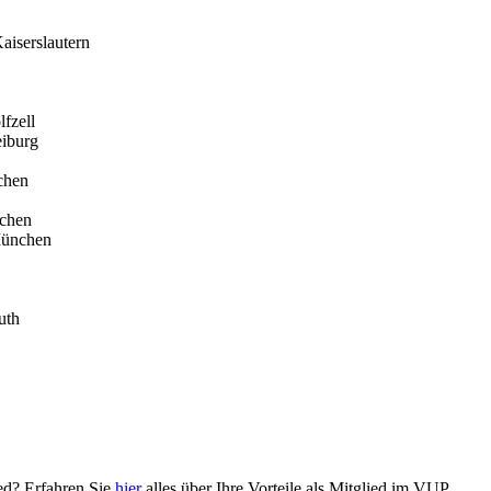
aiserslautern
fzell
eiburg
chen
chen
München
uth
ied? Erfahren Sie
hier
alles über Ihre Vorteile als Mitglied im VUP.