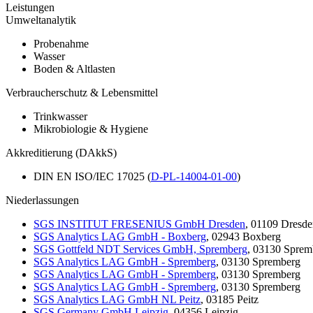
Leistungen
Umweltanalytik
Probenahme
Wasser
Boden & Altlasten
Verbraucherschutz & Lebensmittel
Trinkwasser
Mikrobiologie & Hygiene
Akkreditierung (DAkkS)
DIN EN ISO/IEC 17025 (
D-PL-14004-01-00
)
Niederlassungen
SGS INSTITUT FRESENIUS GmbH Dresden
, 01109 Dresd
SGS Analytics LAG GmbH - Boxberg
, 02943 Boxberg
SGS Gottfeld NDT Services GmbH, Spremberg
, 03130 Sprem
SGS Analytics LAG GmbH - Spremberg
, 03130 Spremberg
SGS Analytics LAG GmbH - Spremberg
, 03130 Spremberg
SGS Analytics LAG GmbH - Spremberg
, 03130 Spremberg
SGS Analytics LAG GmbH NL Peitz
, 03185 Peitz
SGS Germany GmbH Leipzig
, 04356 Leipzig