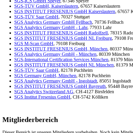
SGS-ICS GmbH Speyer
, 67346 Speyer
SGS-TÜV GmbH, Kaiserslautern
, 67657 Kaiserslautern
SGS INSTITUT FRESENIUS GmbH Kaiserslautern
, 67657 K
SGS-TÜV Saar GmbH
, 70327 Stuttgart
SGS Analytics Germany GmbH Fellbach
, 70736 Fellbach
SGS Analytics Germany GmbH - Lahr
, 77933 Lahr
SGS INSTITUT FRESENIUS GmbH Radolfzell
, 78315 Radol
SGS INSTITUT FRESENIUS GmbH NL Freiburg
, 79108 Fr
SGS M-Scan GmbH
, 79108 Freiburg
SGS INSTITUT FRESENIUS GmbH, München
, 80337 Mün
SGS Analytics Germany GmbH - München
, 80339 München
SGS-International Certification Services München
, 81379 Mün
SGS INSTITUT FRESENIUS GmbH NL München
, 81379 
SGS-TÜV Saar GmbH
, 82178 Puchheim
SGS Germany GmbH, München
, 82178 Puchheim
SGS Analytics Germany GmbH - Ingolstadt
, 85051 Ingolstadt
SGS INSTITUT FRESENIUS GmbH Bayreuth
, 95448 Bayre
SGS Analytics Switzerland AG
, CH-4127 Birsfelden
SGS Institut Fresenius GmbH
, CH-5742 Kölliken
Mitgliederbereich
Dieser Bereich ist unseren Mitgliedern vorbehalten. Noch kein Mitgl