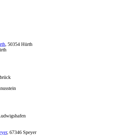
rth
, 50354 Hürth
ürth
ebrück
nusstein
Ludwigshafen
eyer
, 67346 Speyer