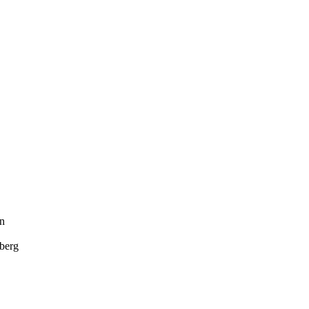
en
berg