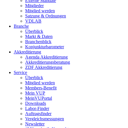
Externe Mandate
Mitglieder
Mitglied werden
Satzung & Ordnungen
VDLAB
Branche
Überblick
Markt & Daten
Branchenblick
Konjunkturbarometer
Akkreditierung
Agenda Akkreditierung
Akkreditierungsberatung
ZDF Akkreditierung
Service
Überblick
Mitglied werden
Members-Benefit
Mein VUP
MeinVUPortal
Downloads
Labor-Finder
Auftragsfinder
Vergleichsmessungen
Newsletter