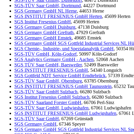
SGS-TÜV Saar GmbH, Düsseldorf
, 40472 Düsseldorf
SGS-TÜV Saar GmbH, Dortmund
, 44227 Dortmund
SGS Germany GmbH NL Herne
, 44653 Herne
SGS INSTITUT FRESENIUS GmbH Herten
, 45699 Herten
SGS Institut Fresenius GmbH
, 45699 Herten
SGS Germany GmbH Duisburg
, 47138 Duisburg
SGS Germany GmbH Grefrath
, 47929 Grefrath
SGS Germany GmbH Emstek
, 49685 Emstek
SGS Germany GmbH SGS Gottfeld Industrial Services NL Hü
SGS Chemie-, Industrie- und Spezialanalytik GmbH
, 50354 H
SGS-TÜV GmbH, Köln-Godorf
, 50997 Köln-Godorf
SGS Analytics Germany GmbH - Aachen
, 52068 Aachen
SGS TÜV Saar GmbH, Baesweiler
, 52499 Baesweiler
SGS INSTITUT FRESENIUS GmbH
, 54340 Longuich
SGS Gottfeld NDT Service GmbH Erndtebrück
, 57339 Erndt
SGS-TÜV Saar GmbH, Obernburg
, 63785 Obernburg
SGS INSTITUT FRESENIUS GmbH Taunusstein
, 65232 Tau
SGS-TÜV Saar GmbH Sulzbach
, 66280 Sulzbach
SGS Institut Fresenius GmbH Sulzbach
, 66280 Sulzbach
SGS-TÜV Saarland Forster GmbH
, 66706 Perl-Sinz
SGS-TÜV Saar GmbH, Ludwigshafen
, 67061 Ludwigshafen
SGS INSTITUT FRESENIUS GmbH Ludwigshafen
, 67061 
SGS-TÜV Saar GmbH
, 67269 Grünstadt
SGS Germany GmbH
, 67346 Speyer
SGS Germany GmbH SGS Gottfeld Industrial Services NL Sp