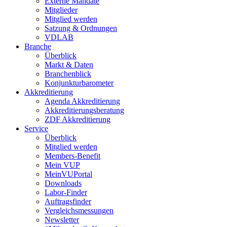
Externe Mandate
Mitglieder
Mitglied werden
Satzung & Ordnungen
VDLAB
Branche
Überblick
Markt & Daten
Branchenblick
Konjunkturbarometer
Akkreditierung
Agenda Akkreditierung
Akkreditierungsberatung
ZDF Akkreditierung
Service
Überblick
Mitglied werden
Members-Benefit
Mein VUP
MeinVUPortal
Downloads
Labor-Finder
Auftragsfinder
Vergleichsmessungen
Newsletter