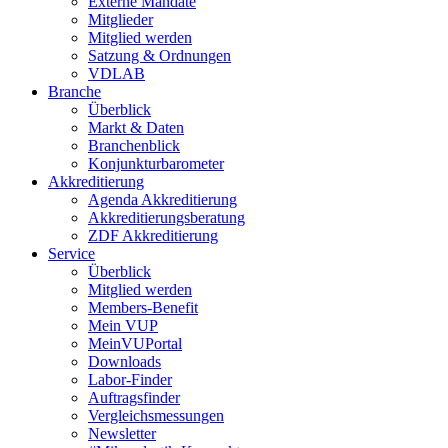
Externe Mandate
Mitglieder
Mitglied werden
Satzung & Ordnungen
VDLAB
Branche
Überblick
Markt & Daten
Branchenblick
Konjunkturbarometer
Akkreditierung
Agenda Akkreditierung
Akkreditierungsberatung
ZDF Akkreditierung
Service
Überblick
Mitglied werden
Members-Benefit
Mein VUP
MeinVUPortal
Downloads
Labor-Finder
Auftragsfinder
Vergleichsmessungen
Newsletter