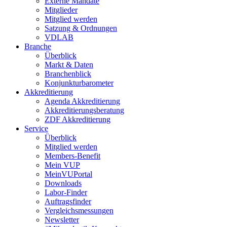
Externe Mandate
Mitglieder
Mitglied werden
Satzung & Ordnungen
VDLAB
Branche
Überblick
Markt & Daten
Branchenblick
Konjunkturbarometer
Akkreditierung
Agenda Akkreditierung
Akkreditierungsberatung
ZDF Akkreditierung
Service
Überblick
Mitglied werden
Members-Benefit
Mein VUP
MeinVUPortal
Downloads
Labor-Finder
Auftragsfinder
Vergleichsmessungen
Newsletter