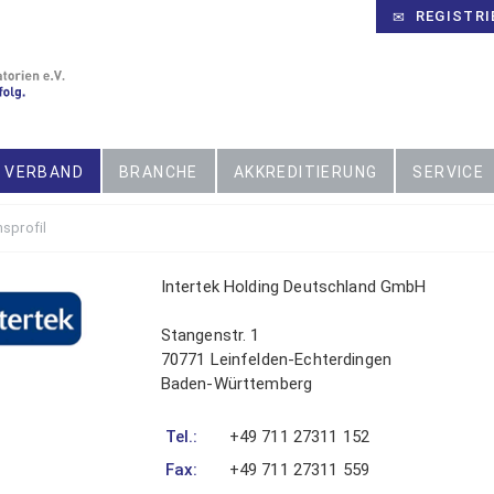
REGISTRI
VERBAND
BRANCHE
AKKREDITIERUNG
SERVICE
sprofil
Mitgliederbereich
Intertek Holding Deutschland GmbH
ser Bereich ist unseren Mitgliedern
behalten. Noch kein Mitglied? Erfahren Sie
Stangenstr. 1
r
alles über Ihre Vorteile als Mitglied im VUP.
70771 Leinfelden-Echterdingen
Baden-Württemberg
Tel.:
+49 711 27311 152
Fax:
+49 711 27311 559