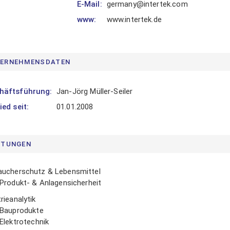
E-Mail:
germany@intertek.com
LOGIN
www:
www.intertek.de
itglied werden
ERNEHMENSDATEN
asswort vergessen
häftsführung:
Jan-Jörg Müller-Seiler
ied seit:
01.01.2008
STUNGEN
aucherschutz & Lebensmittel
Produkt- & Anlagensicherheit
rieanalytik
Bauprodukte
Elektrotechnik