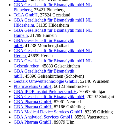
GBA Gesellschaft für Bioanalytik mbH NL
Pinneberg
, 25421 Pinneberg
TeLA GmbH
, 27624 Geestland
GBA Gesellschaft für Bioanalytik mbH NL
Hildesheim
, 31135 Hildesheim
GBA Gesellschaft für Bioanalytik mbH NL
Hameln
, 31789 Hameln
GBA Gesellschaft für Bioanalytik
mbH
, 41238 Mönchengladbach
GBA Gesellschaft für Bioanalytik mbH NL
Herten
, 45699 Herten
GBA Gesellschaft für Bioanalytik mbH NL
Gelsenkirchen
, 45883 Gelsenkirchen
GBA Gesellschaft für Bioanalytik
mbH
, 45896 Gelsenkirchen (Scholven)
Geotaix Umwelttechnologie GmbH
, 52146 Würselen
Pharmacelsus GmbH
, 66123 Saarbrücken
GBA IPDP Institut Pieldner GmbH
, 70597 Stuttgart
GBA Gesellschaft für Bioanalytik mbH
, 70597 Stuttgart
GBA Pharma GmbH
, 82061 Neuried
GBA Pharma GmbH
, 82166 Gräfelfing
GBA Medical Device Services GmbH
, 82205 Gilching
GBA Analytical Services GmbH
, 85591 Vaterstetten
GBA Pharma GmbH
, 89079 Ulm