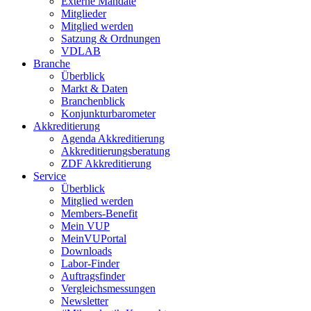
Externe Mandate
Mitglieder
Mitglied werden
Satzung & Ordnungen
VDLAB
Branche
Überblick
Markt & Daten
Branchenblick
Konjunkturbarometer
Akkreditierung
Agenda Akkreditierung
Akkreditierungsberatung
ZDF Akkreditierung
Service
Überblick
Mitglied werden
Members-Benefit
Mein VUP
MeinVUPortal
Downloads
Labor-Finder
Auftragsfinder
Vergleichsmessungen
Newsletter