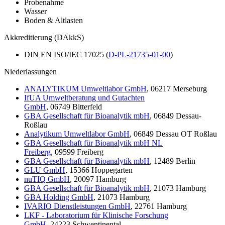
Probenahme
Wasser
Boden & Altlasten
Akkreditierung (DAkkS)
DIN EN ISO/IEC 17025 (
D-PL-21735-01-00
)
Niederlassungen
ANALYTIKUM Umweltlabor GmbH
, 06217 Merseburg
IfUA Umweltberatung und Gutachten
GmbH
, 06749 Bitterfeld
GBA Gesellschaft für Bioanalytik mbH
, 06849 Dessau-
Roßlau
Analytikum Umweltlabor GmbH
, 06849 Dessau OT Roßlau
GBA Gesellschaft für Bioanalytik mbH NL
Freiberg
, 09599 Freiberg
GBA Gesellschaft für Bioanalytik mbH
, 12489 Berlin
GLU GmbH
, 15366 Hoppegarten
nuTIQ GmbH
, 20097 Hamburg
GBA Gesellschaft für Bioanalytik mbH
, 21073 Hamburg
GBA Holding GmbH
, 21073 Hamburg
IVARIO Dienstleistungen GmbH
, 22761 Hamburg
LKF - Laboratorium für Klinische Forschung
GmbH
, 24223 Schwentinental