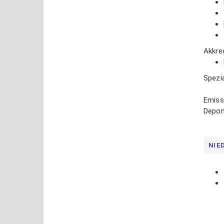
Akkre
Spezia
Emiss
Depon
NIE