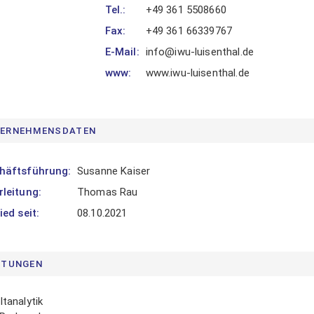
Tel.:
+49 361 5508660
LOGIN
Fax:
+49 361 66339767
E-Mail:
info@iwu-luisenthal.de
www:
www.iwu-luisenthal.de
itglied werden
asswort vergessen
ERNEHMENSDATEN
häftsführung:
Susanne Kaiser
leitung:
Thomas Rau
ied seit:
08.10.2021
STUNGEN
tanalytik