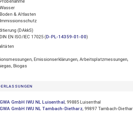
Probenahme
Wasser
Boden & Altlasten
Immissionsschutz
ditierung (DAkkS)
DIN EN ISO/IEC 17025 (
D-PL-14359-01-00
)
litäten
ionsmessungen, Emissionserklärungen, Arbeitsplatzmessungen,
iegas, Biogas
DERLASSUNGEN
GWA GmbH IWU NL Luisenthal
, 99885 Luisenthal
GWA GmbH IWU NL Tambach-Dietharz
, 99897 Tambach-Dietha