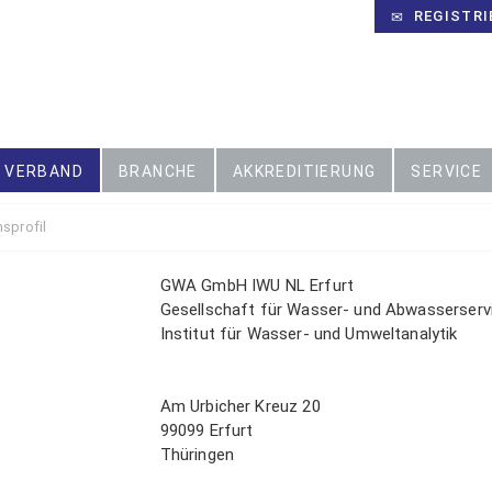
REGISTRI
VERBAND
BRANCHE
AKKREDITIERUNG
SERVICE
sprofil
Mitgliederbereich
GWA GmbH IWU NL Erfurt
ser Bereich ist unseren Mitgliedern
Gesellschaft für Wasser- und Abwasserservi
behalten. Noch kein Mitglied? Erfahren Sie
Institut für Wasser- und Umweltanalytik
r
alles über Ihre Vorteile als Mitglied im VUP.
Am Urbicher Kreuz 20
99099 Erfurt
Thüringen