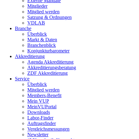
Externe Mandate
Mitglieder
Mitglied werden
Satzung & Ordnungen
VDLAB
Branche
Überblick
Markt & Daten
Branchenblick
Konjunkturbarometer
Akkreditierung
Agenda Akkreditierung
Akkreditierungsberatung
ZDF Akkreditierung
Service
Überblick
Mitglied werden
Members-Benefit
Mein VUP
MeinVUPortal
Downloads
Labor-Finder
Auftragsfinder
Vergleichsmessungen
Newsletter