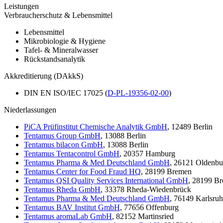
Leistungen
Verbraucherschutz & Lebensmittel
Lebensmittel
Mikrobiologie & Hygiene
Tafel- & Mineralwasser
Rückstandsanalytik
Akkreditierung (DAkkS)
DIN EN ISO/IEC 17025 (
D-PL-19356-02-00
)
Niederlassungen
PiCA Prüfinstitut Chemische Analytik GmbH
, 12489 Berlin
Tentamus Group GmbH
, 13088 Berlin
Tentamus bilacon GmbH
, 13088 Berlin
Tentamus Tentacontrol GmbH
, 20357 Hamburg
Tentamus Pharma & Med Deutschland GmbH
, 26121 Oldenbu
Tentamus Center for Food Fraud HQ
, 28199 Bremen
Tentamus QSI Quality Services International GmbH
, 28199 B
Tentamus Rheda GmbH
, 33378 Rheda-Wiedenbrück
Tentamus Pharma & Med Deutschland GmbH
, 76149 Karlsru
Tentamus BAV Institut GmbH
, 77656 Offenburg
Tentamus aromaLab GmbH
, 82152 Martinsried