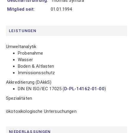
Geschäftsführung:
Thomas Symura
über
Mitglied seit:
01.01.1994
Ihre
Vorteile
als
Mitglied
LEISTUNGEN
im
VUP.
Umweltanalytik
Probenahme
Wasser
Boden & Altlasten
Immissionsschutz
Akkreditierung (DAkkS)
LOGIN
DIN EN ISO/IEC 17025 (
D-PL-14162-01-00
)
Spezialitäten
Mitglied
ökotoxikologische Untersuchungen
werden
Passwort
vergessen
NIEDERLASSUNGEN