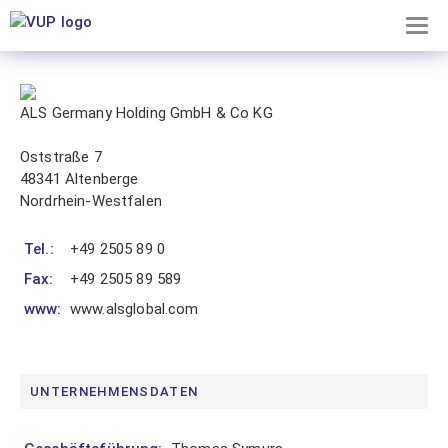
TOG
×
NAV
ALS Germany Holding GmbH & Co KG
Mitgliederbereich
Oststraße 7
Dieser
48341 Altenberge
Bereich
Nordrhein-Westfalen
ist
unseren
Tel.:
+49 2505 89 0
Mitgliedern
Fax:
+49 2505 89 589
vorbehalten.
Noch
www:
www.alsglobal.com
kein
Mitglied?
Erfahren
UNTERNEHMENSDATEN
Sie
hier
alles