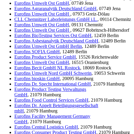
Eurofins Umwelt Ost GmbH
, 07749 Jena
Eurofins Agraranalytik Deutschland GmbH
, 07749 Jena
Eurofins Umwelt Ost GmbH
, 07973 Greiz-Dölau
CLL Chemnitzer Laborleistungs GmbH i.L.
, 09114 Chemnitz
Eurofins Umwelt Ost GmbH
, 09131 Chemnitz
Eurofins Umwelt Ost GmbH
, 09627 Bobritzsch-Hilbersdorf
Eurofins BioTesting Services Ost GmbH
, 12459 Berlin
Eurofins Asbestanalytik Deutschland GmbH
, 12489 Berlin
Eurofins Umwelt Ost GmbH Berlin
, 12489 Berlin
Eurofins SOFIA GmbH
, 12489 Berlin
Eurofins Product Service GmbH
, 15526 Reichenwalde
Eurofins Umwelt Ost GmbH
, 16515 Oranienburg
Eurofins Becit GmbH NL Rostock
, 18069 Rostock
Eurofins Umwelt Nord GmbH Schwerin
, 19053 Schwerin
Eurofins bioskin GmbH
, 20095 Hamburg
Eurofins Dr. Specht International GmbH
, 21079 Hamburg
Eurofins Product Testing Verwaltungs
GmbH
, 21079 Hamburg
Eurofins Food Control Services GmbH
, 21079 Hamburg
Eurofins Dr. Appelt Beteiligungsgesellschaft
mbH
, 21079 Hamburg
Eurofins Facility Management Germany
GmbH
, 21079 Hamburg
Eurofins Central Logistics GmbH
, 21079 Hamburg
Eurofins Consumer Product Testing GmbH
, 21079 Hamburg