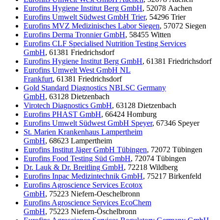
Eurofins Hygiene Institut Berg GmbH
, 52078 Aachen
Eurofins Umwelt Südwest GmbH Trier
, 54296 Trier
Eurofins MVZ Medizinisches Labor Siegen
, 57072 Siegen
Eurofins Derma Tronnier GmbH
, 58455 Witten
Eurofins CLF Specialised Nutrition Testing Services
GmbH
, 61381 Friedrichsdorf
Eurofins Hygiene Institut Berg GmbH
, 61381 Friedrichsdorf
Eurofins Umwelt West GmbH NL
Frankfurt
, 61381 Friedrichsdorf
Gold Standard Diagnostics NBLSC Germany
GmbH
, 63128 Dietzenbach
Virotech Diagnostics GmbH
, 63128 Dietzenbach
Eurofins PHAST GmbH
, 66424 Homburg
Eurofins Umwelt Südwest GmbH Speyer
, 67346 Speyer
St. Marien Krankenhaus Lampertheim
GmbH
, 68623 Lampertheim
Eurofins Institut Jäger GmbH Tübingen
, 72072 Tübingen
Eurofins Food Testing Süd GmbH
, 72074 Tübingen
Dr. Lauk & Dr. Breitling GmbH
, 72218 Wildberg
Eurofins Inpac Medizintechnik GmbH
, 75217 Birkenfeld
Eurofins Agroscience Services Ecotox
GmbH
, 75223 Niefern-Oeschelbronn
Eurofins Agroscience Services EcoChem
GmbH
, 75223 Niefern-Öschelbronn