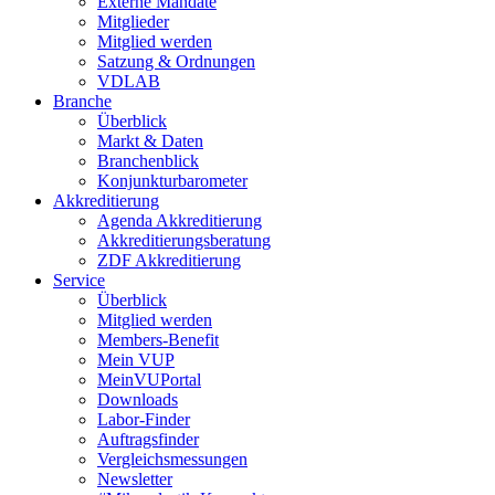
Externe Mandate
Mitglieder
Mitglied werden
Satzung & Ordnungen
VDLAB
Branche
Überblick
Markt & Daten
Branchenblick
Konjunkturbarometer
Akkreditierung
Agenda Akkreditierung
Akkreditierungsberatung
ZDF Akkreditierung
Service
Überblick
Mitglied werden
Members-Benefit
Mein VUP
MeinVUPortal
Downloads
Labor-Finder
Auftragsfinder
Vergleichsmessungen
Newsletter