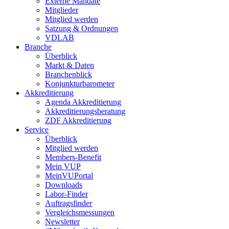
Externe Mandate
Mitglieder
Mitglied werden
Satzung & Ordnungen
VDLAB
Branche
Überblick
Markt & Daten
Branchenblick
Konjunkturbarometer
Akkreditierung
Agenda Akkreditierung
Akkreditierungsberatung
ZDF Akkreditierung
Service
Überblick
Mitglied werden
Members-Benefit
Mein VUP
MeinVUPortal
Downloads
Labor-Finder
Auftragsfinder
Vergleichsmessungen
Newsletter